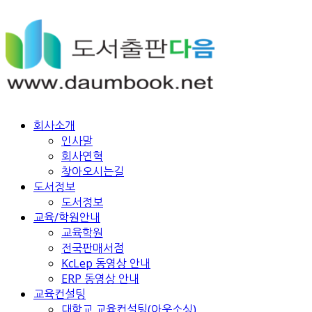
회사소개
인사말
회사연혁
찾아오시는길
도서정보
도서정보
교육/학원안내
교육학원
전국판매서점
KcLep 동영상 안내
ERP 동영상 안내
교육컨설팅
대학교 교육컨설팅(아웃소싱)