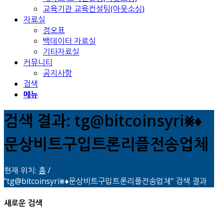
교육기관 교육컨설팅(아웃소싱)
자료실
정오표
백데이터 자료실
기타자료실
커뮤니티
공지사항
검색
메뉴
검색 결과: tg@bitcoinsyri⨳♦
문상비트구입트론리플전송업체
현재 위치:
홈
/
"tg@bitcoinsyri⨳♦문상비트구입트론리플전송업체" 검색 결과
새로운 검색