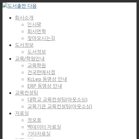
회사소개
인사말
회사연혁
찾아오시는길
도서정보
도서정보
교육/학원안내
교육학원
전국판매서점
KcLep 동영상 안내
ERP 동영상 안내
교육컨설팅
대학교 교육컨설팅(아웃소싱)
교육기관 교육컨설팅(아웃소싱)
자료실
정오표
백데이터 자료실
기타자료실