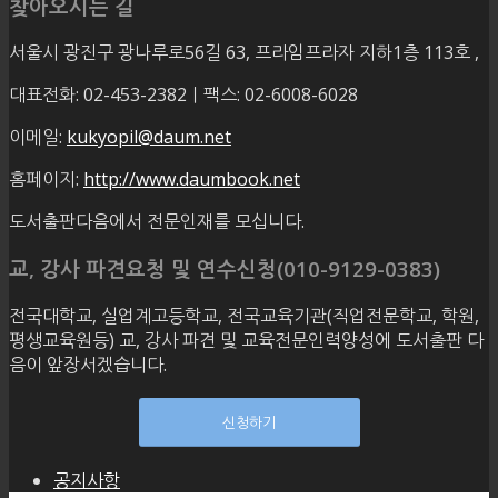
찾아오시는 길
서울시 광진구 광나루로56길 63, 프라임프라자 지하1층 113호
,
대표전화: 02-453-2382ㅣ팩스: 02-6008-6028
이메일:
kukyopil@daum.net
홈페이지:
http://www.daumbook.net
도서출판다음에서 전문인재를 모십니다.
교, 강사 파견요청 및 연수신청(010-9129-0383)
전국대학교, 실업계고등학교, 전국교육기관(직업전문학교, 학원,
평생교육원등) 교, 강사 파견 및 교육전문인력양성에 도서출판 다
음이 앞장서겠습니다.
신청하기
공지사항