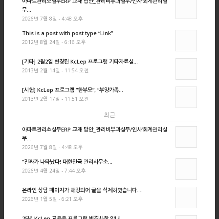
아파트관리소실무ERP 교재 답안_관리비부과실무/인사’회계관리실
무...
2026년 7월 8일 - 4:48 오후
This is a post with post type “Link”
2012년 8월 24일 - 6:16 오후
[기타] 2월2일 변경된 KcLep 프로그램 기타자료실...
2013년 2월 14일 - 11:54 오전
[시험] KcLep 프로그램 “한부모”, “부양가족...
2013년 2월 17일 - 11:51 오전
최근
아파트관리소실무ERP 교재 답안_관리비부과실무/인사’회계관리실
무...
2026년 7월 8일 - 4:48 오후
“진짜가 나타났다! 대한민국 관리사무소...
2026년 4월 24일 - 7:44 오후
온라인 상담 페이지가 해킹되어 글을 삭제하였습니다....
2026년 1월 5일 - 6:21 오후
25년 KcLep 교육용 프로그램 변경사항 안내