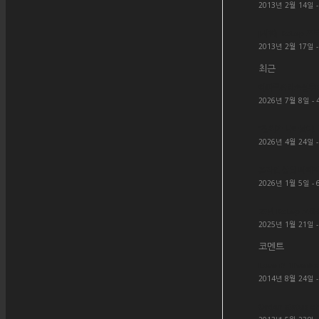
2013년 2월 14일 -
[시험] KcLep 프
2013년 2월 17일 -
최근
아파트관리소실무ER
2026년 7월 8일 - 
“진짜가 나타났다! 
2026년 4월 24일 -
온라인 상담 페이지
2026년 1월 5일 - 
25년 KcLep 교
2025년 1월 21일 -
코멘트
Love it! Thanks 
2014년 8월 24일 
Order status c