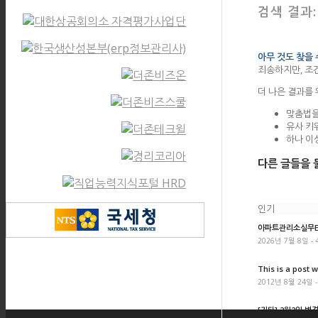
검색 결과
아무 것도 찾을
죄송하지만, 조
더 나은 결과를
맞춤법을
유사 키
하나 이
다른 글들을 
인기
아파트관리소실무ER
2026년 7월 8일 - 
This is a post w
2012년 8월 24일 -
[기타] 2월2일 변