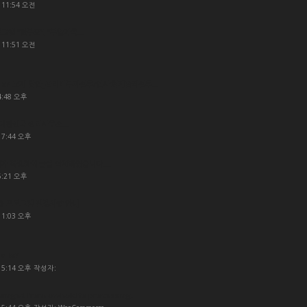
 11:54 오전
로그램 “한부모”, “부양가족...
 11:51 오전
P 교재 답안_관리비부과실무/인사’회계관리실무...
4:48 오후
대한민국 관리사무소...
 7:44 오후
가 해킹되어 글을 삭제하였습니다....
6:21 오후
육용 프로그램 변경사항 안내
 1:03 오후
a lot!
- 5:14 오후 작성자:
hanged from on-hold to processing.