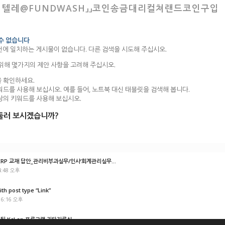
: 텔레@FUNDWASH」」코인송금대리컬쳐랜드코인구입
 수 없습니다
건에 일치하는 게시물이 없습니다. 다른 검색을 시도해 주십시오.
 위해 몇가지의 제안 사항을 고려해 주십시오.
 확인하세요.
워드를 사용해 보십시오. 예를 들어, 노트북 대신 태블릿을 검색해 봅니다.
상의 키워드를 사용해 보십시오.
둘러 보시겠습니까?
P 교재 답안_관리비부과실무/인사’회계관리실무...
4:48 오후
ith post type “Link”
 6:16 오후
경된 KcLep 프로그램 기타자료실...