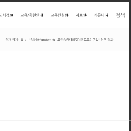
검색
도서정보
교육/학원안내
교육컨설팅
자료실
커뮤니티
현재 위치:
홈
/
"텔레@fundwash」」코인송금대리컬쳐랜드코인구입" 검색 결과