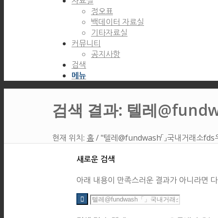
자료실
정오표
백데이터 자료실
기타자료실
커뮤니티
공지사항
검색
메뉴
검색 결과: 텔레@fu
현재 위치:
홈
/
"텔레@fundwash「」국내거래소f
새로운 검색
아래 내용이 만족스러운 결과가 아니라면 다