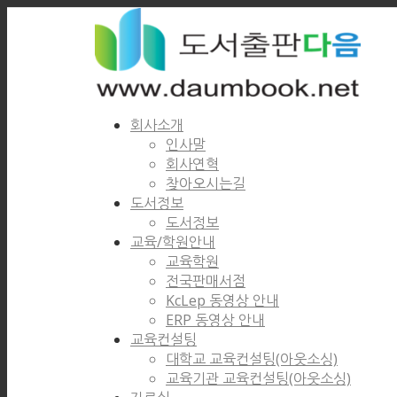
회사소개
인사말
회사연혁
찾아오시는길
도서정보
도서정보
교육/학원안내
교육학원
전국판매서점
KcLep 동영상 안내
ERP 동영상 안내
교육컨설팅
대학교 교육컨설팅(아웃소싱)
교육기관 교육컨설팅(아웃소싱)