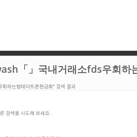
ndwash「」국내거래소fds우
ds우회하는법테더트론현금화" 검색 결과
른 검색을 시도해 보세요.