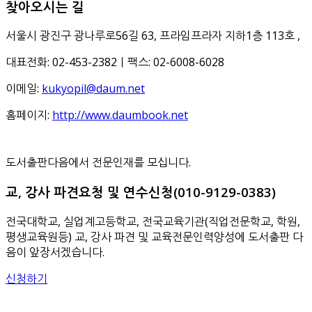
찾아오시는 길
서울시 광진구 광나루로56길 63, 프라임프라자 지하1층 113호
,
대표전화: 02-453-2382ㅣ팩스: 02-6008-6028
이메일:
kukyopil@daum.net
홈페이지:
http://www.daumbook.net
도서출판다음에서 전문인재를 모십니다.
교, 강사 파견요청 및 연수신청(010-9129-0383)
전국대학교, 실업계고등학교, 전국교육기관(직업전문학교, 학원,
평생교육원등) 교, 강사 파견 및 교육전문인력양성에 도서출판 다
음이 앞장서겠습니다.
신청하기