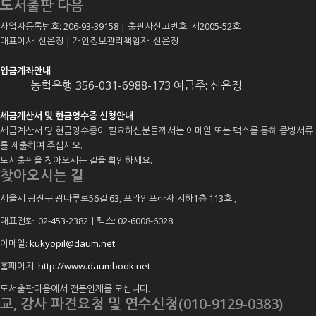
도서출판 다음
사업자등록번호: 206-93-39158 | 출판사신고번호: 제2005-52호
대표이사: 신은정 | 개인정보관리책임자: 신은정
입금계좌안내
농협은행 356-031-6988-173 예금주: 신은정
세금계산서 및 현금영수증 신청안내
세금계산서 및 현금영수증이 필요하신분들께서는 이메일 또는 팩스를 통해 증빙서류
를 제출하여 주십시오.
도서출판을 찾아오시는 길을 확인하세요.
찾아오시는 길
서울시 광진구 광나루로56길 63, 프라임프라자 지하1층 113호
,
대표전화: 02-453-2382ㅣ팩스: 02-6008-6028
이메일:
kukyopil@daum.net
홈페이지:
http://www.daumbook.net
도서출판다음에서 전문인재를 모십니다.
교, 강사 파견요청 및 연수신청(010-9129-0383)