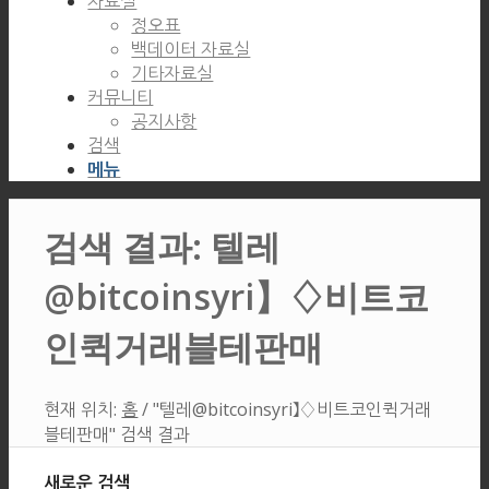
자료실
정오표
백데이터 자료실
기타자료실
커뮤니티
공지사항
검색
메뉴
검색 결과: 텔레
@bitcoinsyri】♢비트코
인퀵거래블테판매
현재 위치:
홈
/
"텔레@bitcoinsyri】♢비트코인퀵거래
블테판매" 검색 결과
새로운 검색