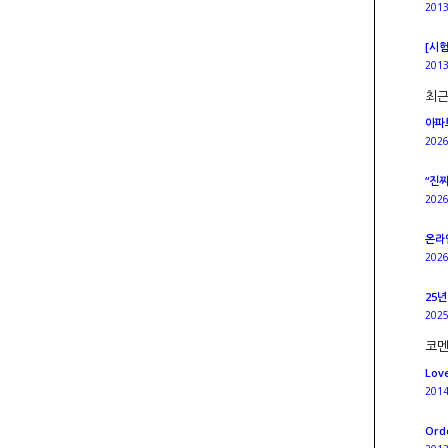
201
[시험
201
최
아파
202
“진
202
온라
202
25
202
코
Love
201
Ord