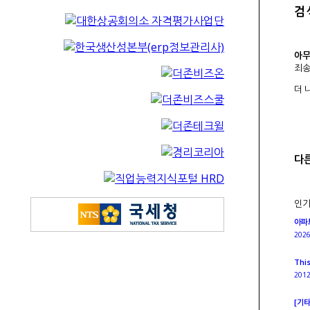
검
아무
죄송
더 
다
인
아파
202
This
201
[기타