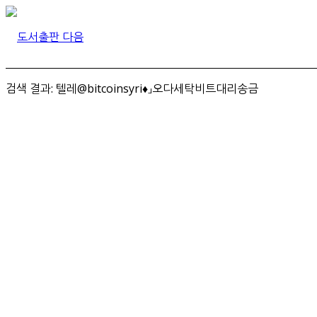
검색 결과: 텔레@bitcoinsyri♦」오다세탁비트대리송금