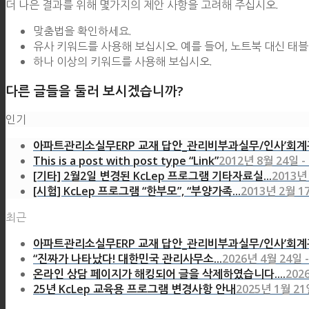
더 나은 결과를 위해 몇가지의 제안 사항을 고려해 주십시오.
맞춤법을 확인하세요.
유사 키워드를 사용해 보십시오. 예를 들어, 노트북 대신 태
하나 이상의 키워드를 사용해 보십시오.
다른 글들을 둘러 보시겠습니까?
인기
아파트관리소실무ERP 교재 답안_관리비부과실무/인사’회계관
This is a post with post type “Link”
2012년 8월 24일 -
[기타] 2월2일 변경된 KcLep 프로그램 기타자료실...
2013년 
[시험] KcLep 프로그램 “한부모”, “부양가족...
2013년 2월 17
최근
아파트관리소실무ERP 교재 답안_관리비부과실무/인사’회계관
“진짜가 나타났다! 대한민국 관리사무소...
2026년 4월 24일 -
온라인 상담 페이지가 해킹되어 글을 삭제하였습니다....
202
25년 KcLep 교육용 프로그램 변경사항 안내
2025년 1월 21