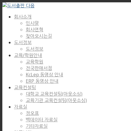
회사소개
인사말
회사연혁
찾아오시는길
도서정보
도서정보
교육/학원안내
교육학원
전국판매서점
KcLep 동영상 안내
ERP 동영상 안내
교육컨설팅
대학교 교육컨설팅(아웃소싱)
교육기관 교육컨설팅(아웃소싱)
자료실
정오표
백데이터 자료실
기타자료실