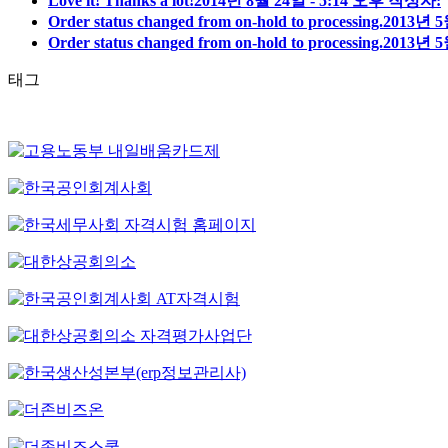
Love it! Thanks a lot!
2014년 8월 24일 - 5:14 오후 작성자:
Order status changed from on-hold to processing.
2013년 5
Order status changed from on-hold to processing.
2013년 5
태그