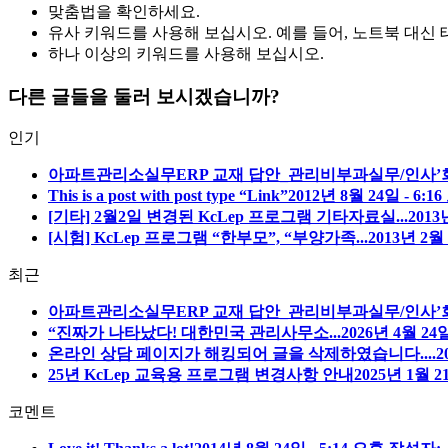
맞춤법을 확인하세요.
유사 키워드를 사용해 보십시오. 예를 들어, 노트북 대신
하나 이상의 키워드를 사용해 보십시오.
다른 글들을 둘러 보시겠습니까?
인기
아파트관리소실무ERP 교재 답안_관리비부과실무/인사’회
This is a post with post type “Link”
2012년 8월 24일 - 6:1
[기타] 2월2일 변경된 KcLep 프로그램 기타자료실...
2013
[시험] KcLep 프로그램 “한부모”, “부양가족...
2013년 2월 
최근
아파트관리소실무ERP 교재 답안_관리비부과실무/인사’회
“진짜가 나타났다! 대한민국 관리사무소...
2026년 4월 24일
온라인 상담 페이지가 해킹되어 글을 삭제하였습니다....
2
25년 KcLep 교육용 프로그램 변경사항 안내
2025년 1월 2
코멘트