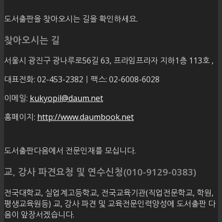
도서출판을 찾아오시는 길을 확인하세요.
찾아오시는 길
서울시 광진구 광나루로56길 63, 프라임프라자 지하1층 113호
,
대표전화: 02-453-2382ㅣ팩스: 02-6008-6028
이메일:
kukyopil@daum.net
홈페이지:
http://www.daumbook.net
도서출판다음에서 전문인재를 모십니다.
교, 강사 파견요청 및 연수신청(010-9129-0383)
전국대학교, 실업계고등학교, 전국교육기관(직업전문학교, 학원,
평생교육원등) 교, 강사 파견 및 교육전문인력양성에 도서출판 다
음이 앞장서겠습니다.