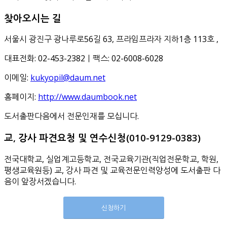
찾아오시는 길
서울시 광진구 광나루로56길 63, 프라임프라자 지하1층 113호
,
대표전화: 02-453-2382ㅣ팩스: 02-6008-6028
이메일:
kukyopil@daum.net
홈페이지:
http://www.daumbook.net
도서출판다음에서 전문인재를 모십니다.
교, 강사 파견요청 및 연수신청(010-9129-0383)
전국대학교, 실업계고등학교, 전국교육기관(직업전문학교, 학원,
평생교육원등) 교, 강사 파견 및 교육전문인력양성에 도서출판 다
음이 앞장서겠습니다.
신청하기