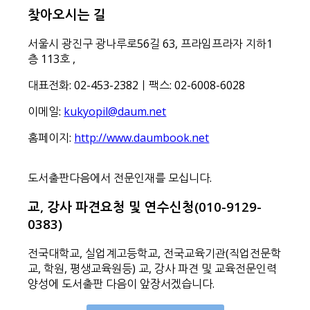
찾아오시는 길
서울시 광진구 광나루로56길 63, 프라임프라자 지하1
층 113호
,
대표전화: 02-453-2382ㅣ팩스: 02-6008-6028
이메일:
kukyopil@daum.net
홈페이지:
http://www.daumbook.net
도서출판다음에서 전문인재를 모십니다.
교, 강사 파견요청 및 연수신청(010-9129-
0383)
전국대학교, 실업계고등학교, 전국교육기관(직업전문학
교, 학원, 평생교육원등) 교, 강사 파견 및 교육전문인력
양성에 도서출판 다음이 앞장서겠습니다.