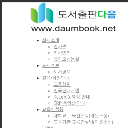
회사소개
인사말
회사연혁
찾아오시는길
도서정보
도서정보
교육/학원안내
교육학원
전국판매서점
KcLep 동영상 안내
ERP 동영상 안내
교육컨설팅
대학교 교육컨설팅(아웃소싱)
교육기관 교육컨설팅(아웃소싱)