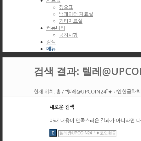
자료실
정오표
백데이터 자료실
기타자료실
커뮤니티
공지사항
검색
메뉴
검색 결과: 텔레@UP
현재 위치:
홈
/
"텔레@UPCOIN24「⯌코인현금화
새로운 검색
아래 내용이 만족스러운 결과가 아니라면 다