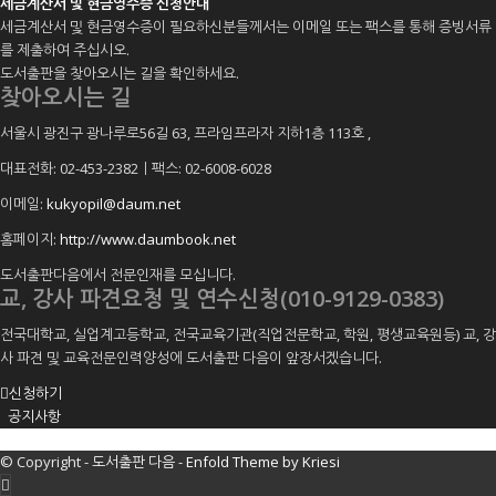
세금계산서 및 현금영수증 신청안내
세금계산서 및 현금영수증이 필요하신분들께서는 이메일 또는 팩스를 통해 증빙서류
를 제출하여 주십시오.
도서출판을 찾아오시는 길을 확인하세요.
찾아오시는 길
서울시 광진구 광나루로56길 63, 프라임프라자 지하1층 113호
,
대표전화: 02-453-2382ㅣ팩스: 02-6008-6028
이메일:
kukyopil@daum.net
홈페이지:
http://www.daumbook.net
도서출판다음에서 전문인재를 모십니다.
교, 강사 파견요청 및 연수신청(010-9129-0383)
전국대학교, 실업계고등학교, 전국교육기관(직업전문학교, 학원, 평생교육원등) 교, 강
사 파견 및 교육전문인력양성에 도서출판 다음이 앞장서겠습니다.
신청하기
공지사항
© Copyright -
도서출판 다음
-
Enfold Theme by Kriesi