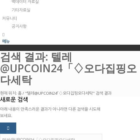
백데이터 자료실
기타자료실
커뮤니티
공지사항
메뉴
검색 결과: 텔레
@UPCOIN24「♢오다집핑오
다세탁
현재 위치:
홈
/
"텔레@UPCOIN24「♢오다집핑오다세탁" 검색 결과
새로운 검색
아래 내용이 만족스러운 결과가 아니라면 다른 검색을 시도해
보세요.