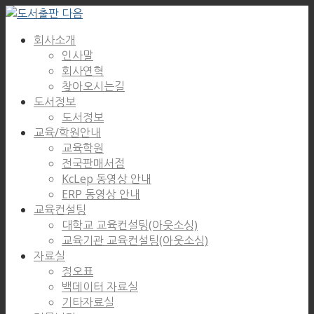
회사소개
인사말
회사연혁
찾아오시는길
도서정보
도서정보
교육/학원안내
교육학원
전국판매서점
KcLep 동영상 안내
ERP 동영상 안내
교육컨설팅
대학교 교육컨설팅(아웃소싱)
교육기관 교육컨설팅(아웃소싱)
자료실
정오표
백데이터 자료실
기타자료실