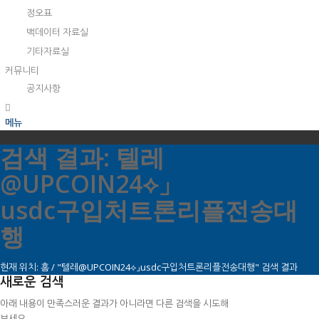
정오표
백데이터 자료실
기타자료실
커뮤니티
공지사항
메뉴
검색 결과: 텔레
@UPCOIN24⟡」
usdc구입처트론리플전송대
행
현재 위치:
홈
/
"텔레@UPCOIN24⟡」usdc구입처트론리플전송대행" 검색 결과
새로운 검색
아래 내용이 만족스러운 결과가 아니라면 다른 검색을 시도해
보세요.