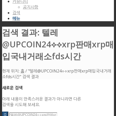
커뮤니티
공지사항
검색
메뉴
검색 결과: 텔레
@UPCOIN24⟡⟡xrp판매xrp매
입국내거래소fds시간
현재 위치:
홈
/
"텔레@UPCOIN24⟡⟡xrp판매xrp매입국내거래
소fds시간" 검색 결과
새로운 검색
아래 내용이 만족스러운 결과가 아니라면 다른
검색을 시도해 보세요.