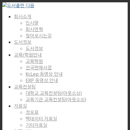
회사소개
인사말
회사연혁
찾아오시는길
도서정보
도서정보
교육/학원안내
교육학원
전국판매서점
KcLep 동영상 안내
ERP 동영상 안내
교육컨설팅
대학교 교육컨설팅(아웃소싱)
교육기관 교육컨설팅(아웃소싱)
자료실
정오표
백데이터 자료실
기타자료실