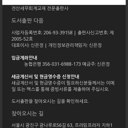
전산세무회계교재 전문출판사
도서출판 다음
사업자등록번호: 206-93-39158 | 출판사신고번호: 제
2005-52호
대표이사: 신은정 | 개인정보관리책임자: 신은정
입금계좌안내
농협은행 356-031-6988-173 예금주: 신은정
세금계산서 및 현금영수증 신청안내
세금계산서 및 현금영수증이 필요하신분들께서는 이메
일 또는 팩스를 통해 증빙서류를 제출하여 주십시오.
도서출판을 찾아오시는 길을 확인하세요.
찾아오시는 길
서울시 광진구 광나루로56길 63, 프라임프라자 지하1