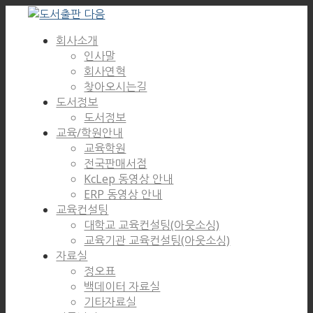
회사소개
인사말
회사연혁
찾아오시는길
도서정보
도서정보
교육/학원안내
교육학원
전국판매서점
KcLep 동영상 안내
ERP 동영상 안내
교육컨설팅
대학교 교육컨설팅(아웃소싱)
교육기관 교육컨설팅(아웃소싱)
자료실
정오표
백데이터 자료실
기타자료실