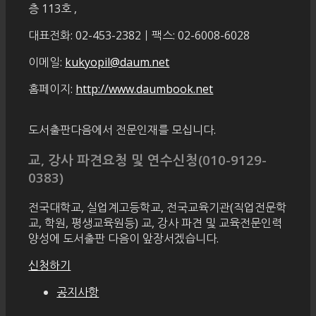
층 113호
,
대표전화: 02-453-2382ㅣ팩스: 02-6008-6028
이메일:
kukyopil@daum.net
홈페이지:
http://www.daumbook.net
도서출판다음에서 전문인재를 모십니다.
교, 강사 파견요청 및 연수신청(010-9129-
0383)
전국대학교, 실업계고등학교, 전국교육기관(직업전문학
교, 학원, 평생교육원등) 교, 강사 파견 및 교육전문인력
양성에 도서출판 다음이 앞장서겠습니다.
신청하기
공지사항