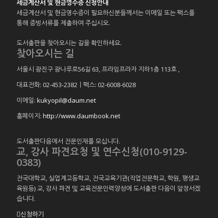
세금계산서 및 현금영수증 신청안내
세금계산서 및 현금영수증이 필요하신분들께서는 이메일 또는 팩스를
통해 증빙서류를 제출하여 주십시오.
도서출판을 찾아오시는 길을 확인하세요.
찾아오시는 길
서울시 광진구 광나루로56길 63, 프라임프라자 지하1층 113호
,
대표전화: 02-453-2382ㅣ팩스: 02-6008-6028
이메일:
kukyopil@daum.net
홈페이지:
http://www.daumbook.net
도서출판다음에서 전문인재를 모십니다.
교, 강사 파견요청 및 연수신청(010-9129-
0383)
전국대학교, 실업계고등학교, 전국교육기관(직업전문학교, 학원, 평생교
육원등) 교, 강사 파견 및 교육전문인력양성에 도서출판 다음이 앞장서겠
습니다.
신청하기