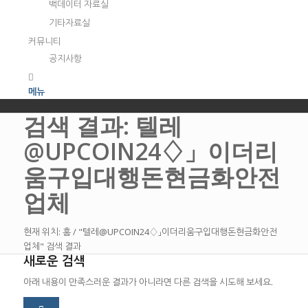
백데이터 자료실
기타자료실
커뮤니티
공지사항
메뉴
검색 결과: 텔레
@UPCOIN24♢」이더리
움구입대행돈현금화안전
업체
현재 위치:
홈
/
"텔레@UPCOIN24♢」이더리움구입대행돈현금화안전
업체" 검색 결과
새로운 검색
아래 내용이 만족스러운 결과가 아니라면 다른 검색을 시도해 보세요.