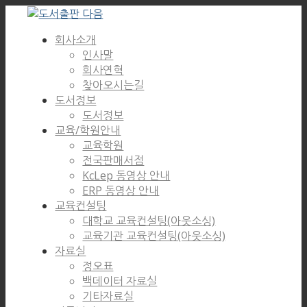
회사소개
인사말
회사연혁
찾아오시는길
도서정보
도서정보
교육/학원안내
교육학원
전국판매서점
KcLep 동영상 안내
ERP 동영상 안내
교육컨설팅
대학교 교육컨설팅(아웃소싱)
교육기관 교육컨설팅(아웃소싱)
자료실
정오표
백데이터 자료실
기타자료실