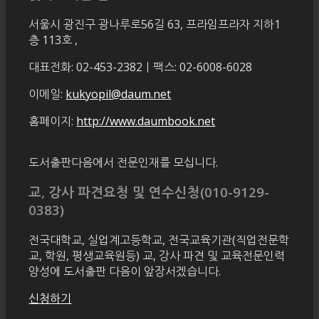
서울시 광진구 광나루로56길 63, 프라임프라자 지하1
층 113호
,
대표전화: 02-453-2382ㅣ팩스: 02-6008-6028
이메일:
kukyopil@daum.net
홈페이지:
http://www.daumbook.net
도서출판다음에서 전문인재를 모십니다.
교, 강사 파견요청 및 연수신청(010-9129-
0383)
전국대학교, 실업계고등학교, 전국교육기관(직업전문학
교, 학원, 평생교육원등) 교, 강사 파견 및 교육전문인력
양성에 도서출판 다음이 앞장서겠습니다.
신청하기