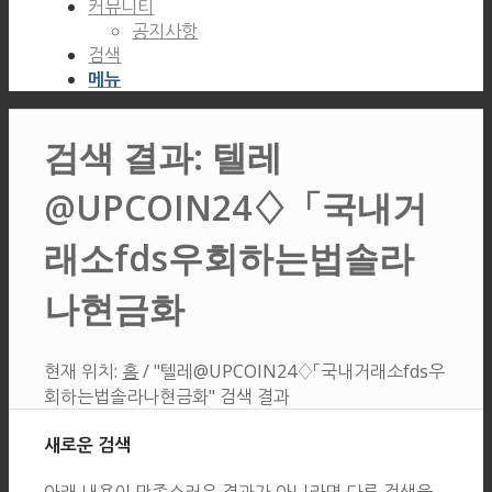
커뮤니티
공지사항
검색
메뉴
검색 결과: 텔레
@UPCOIN24♢「국내거
래소fds우회하는법솔라
나현금화
현재 위치:
홈
/
"텔레@UPCOIN24♢「국내거래소fds우
회하는법솔라나현금화" 검색 결과
새로운 검색