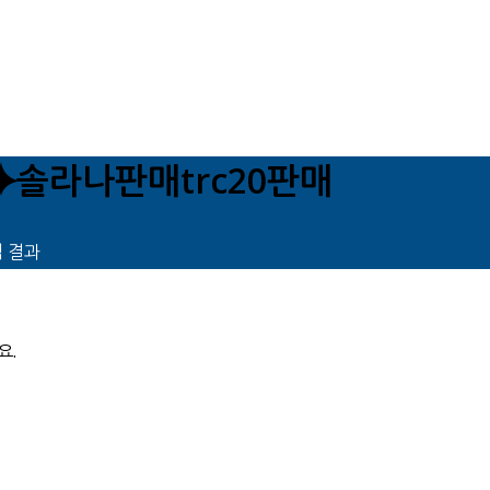
♢⯌솔라나판매trc20판매
색 결과
요.