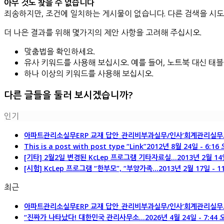
아무 것도 찾을 수 없습니다
죄송하지만, 조건에 일치하는 게시물이 없습니다. 다른 검색을 시도
더 나은 결과를 위해 몇가지의 제안 사항을 고려해 주십시오.
맞춤법을 확인하세요.
유사 키워드를 사용해 보십시오. 예를 들어, 노트북 대신 태
하나 이상의 키워드를 사용해 보십시오.
다른 글들을 둘러 보시겠습니까?
인기
아파트관리소실무ERP 교재 답안_관리비부과실무/인사’회계관리실무..
This is a post with post type “Link”
2012년 8월 24일 - 6:16
[기타] 2월2일 변경된 KcLep 프로그램 기타자료실...
2013년 2월 14
[시험] KcLep 프로그램 “한부모”, “부양가족...
2013년 2월 17일 - 1
최근
아파트관리소실무ERP 교재 답안_관리비부과실무/인사’회계관리실무..
“진짜가 나타났다! 대한민국 관리사무소...
2026년 4월 24일 - 7:44