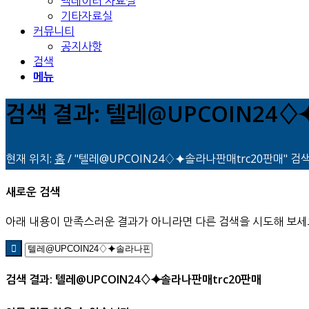
백데이터 자료실
기타자료실
커뮤니티
공지사항
검색
메뉴
검색 결과: 텔레@UPCOIN24
현재 위치:
홈
/
"텔레@UPCOIN24♢⯌솔라나판매trc20판매" 검
새로운 검색
아래 내용이 만족스러운 결과가 아니라면 다른 검색을 시도해 보세
검색 결과: 텔레@UPCOIN24♢⯌솔라나판매trc20판매