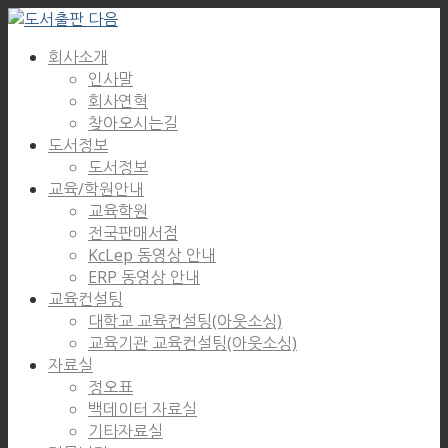
회사소개
인사말
회사연혁
찾아오시는길
도서정보
도서정보
교육/학원안내
교육학원
전국판매서점
KcLep 동영상 안내
ERP 동영상 안내
교육컨설팅
대학교 교육컨설팅(아웃소싱)
교육기관 교육컨설팅(아웃소싱)
자료실
정오표
백데이터 자료실
기타자료실