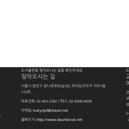
도서출판을 찾아오시는 길을 확인하세요.
도
찾아오시는 길
9
서울시 광진구 광나루로56길 63, 프라임프라자 지하1층
113호
,
전
교
대표전화: 02-453-2382ㅣ팩스: 02-6008-6028
성
이메일:
kukyopil@daum.net
:
홈페이지:
http://www.daumbook.net