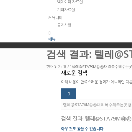
백데이터 자료실
기타자료실
커뮤니티
공지사항
메뉴
검색 결과: 텔레@
현재 위치:
홈
/
"텔레@STA79M㉹㉷대리복수해주는곳
새로운 검색
아래 내용이 만족스러운 결과가 아니라면 다른
검색 결과: 텔레@STA79M
아무 것도 찾을 수 없습니다