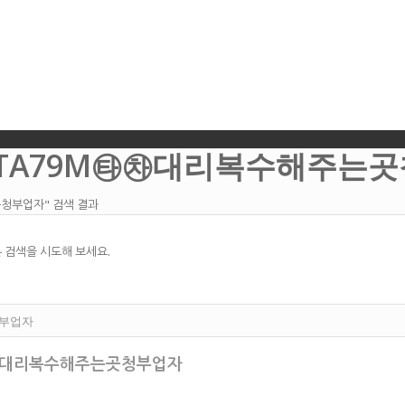
STA79M㉹㉷대리복수해주는
청부업자" 검색 결과
 검색을 시도해 보세요.
㉹㉷대리복수해주는곳청부업자