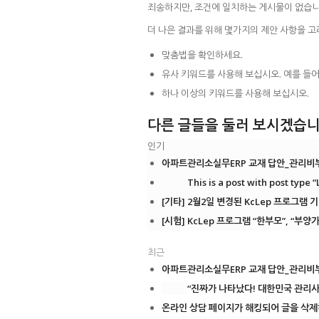
죄송하지만, 조건에 일치하는 게시물이 없습니
더 나은 결과를 위해 몇가지의 제안 사항을 고
맞춤법을 확인하세요.
유사 키워드를 사용해 보십시오. 예를 들어
하나 이상의 키워드를 사용해 보십시오.
다른 글들을 둘러 보시겠습니
인기
아파트관리소실무ERP 교재 답안_관리비부
This is a post with post type “
[기타] 2월2일 변경된 KcLep 프로그램 기
[시험] KcLep 프로그램 “한부모”, “부양가족
최근
아파트관리소실무ERP 교재 답안_관리비부
“진짜가 나타났다! 대한민국 관리사무
온라인 상담 페이지가 해킹되어 글을 삭제하