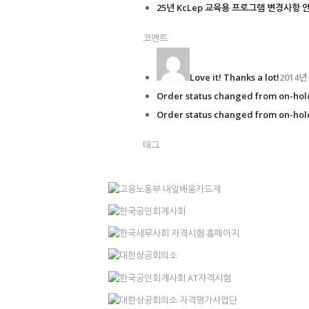
25년 KcLep 교육용 프로그램 변경사항 
코멘트
Love it! Thanks a lot!
2014년
Order status changed from on-hold
Order status changed from on-hold
태그