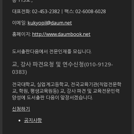
층 113호
,
대표전화: 02-453-2382ㅣ팩스: 02-6008-6028
이메일:
kukyopil@daum.net
홈페이지:
http://www.daumbook.net
도서출판다음에서 전문인재를 모십니다.
교, 강사 파견요청 및 연수신청(010-9129-
0383)
전국대학교, 실업계고등학교, 전국교육기관(직업전문학
교, 학원, 평생교육원등) 교, 강사 파견 및 교육전문인력
양성에 도서출판 다음이 앞장서겠습니다.
신청하기
공지사항