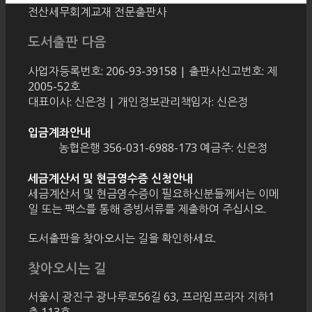
전산세무회계교재 전문출판사
도서출판 다음
사업자등록번호: 206-93-39158 | 출판사신고번호: 제
2005-52호
대표이사: 신은정 | 개인정보관리책임자: 신은정
입금계좌안내
농협은행 356-031-6988-173 예금주: 신은정
세금계산서 및 현금영수증 신청안내
세금계산서 및 현금영수증이 필요하신분들께서는 이메
일 또는 팩스를 통해 증빙서류를 제출하여 주십시오.
도서출판을 찾아오시는 길을 확인하세요.
찾아오시는 길
서울시 광진구 광나루로56길 63, 프라임프라자 지하1