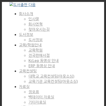
회사소개
인사말
회사연혁
찾아오시는길
도서정보
도서정보
교육/학원안내
교육학원
전국판매서점
KcLep 동영상 안내
ERP 동영상 안내
교육컨설팅
대학교 교육컨설팅(아웃소싱)
교육기관 교육컨설팅(아웃소싱)
자료실
정오표
백데이터 자료실
기타자료실