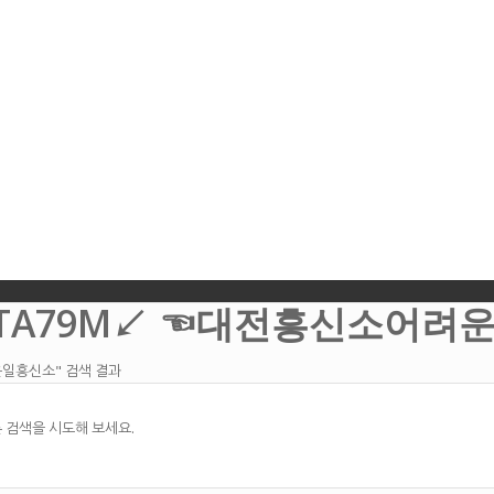
STA79M↙ ☜대전흥신소어려
일흥신소" 검색 결과
 검색을 시도해 보세요.