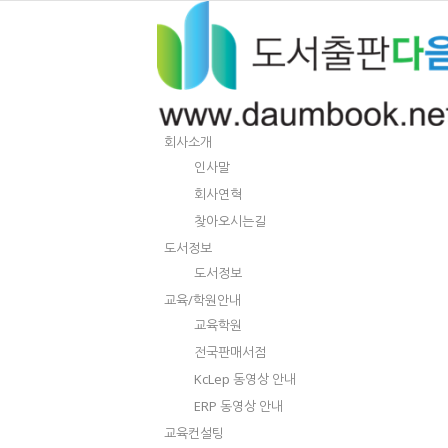
회사소개
인사말
회사연혁
찾아오시는길
도서정보
도서정보
교육/학원안내
교육학원
전국판매서점
KcLep 동영상 안내
ERP 동영상 안내
교육컨설팅