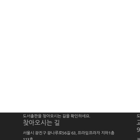
도서출판을 찾아오시는 길을 확인하세요.
도
찾아오시는 길
9
서울시 광진구 광나루로56길 63, 프라임프라자 지하1층
113호
,
전