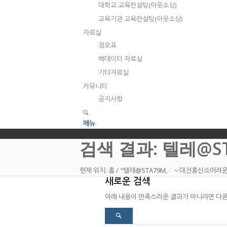
대학교 교육컨설팅(아웃소싱)
교육기관 교육컨설팅(아웃소싱)
자료실
정오표
백데이터 자료실
기타자료실
커뮤니티
공지사항
메뉴
검색 결과: 텔레@
현재 위치:
홈
/
"텔레@STA79M↙ ☜대전흥신소어려운
새로운 검색
아래 내용이 만족스러운 결과가 아니라면 다른