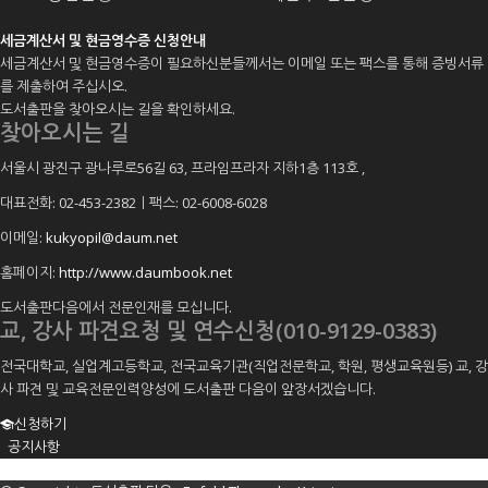
세금계산서 및 현금영수증 신청안내
세금계산서 및 현금영수증이 필요하신분들께서는 이메일 또는 팩스를 통해 증빙서류
를 제출하여 주십시오.
도서출판을 찾아오시는 길을 확인하세요.
찾아오시는 길
서울시 광진구 광나루로56길 63, 프라임프라자 지하1층 113호
,
대표전화: 02-453-2382ㅣ팩스: 02-6008-6028
이메일:
kukyopil@daum.net
홈페이지:
http://www.daumbook.net
도서출판다음에서 전문인재를 모십니다.
교, 강사 파견요청 및 연수신청(010-9129-0383)
전국대학교, 실업계고등학교, 전국교육기관(직업전문학교, 학원, 평생교육원등) 교, 강
사 파견 및 교육전문인력양성에 도서출판 다음이 앞장서겠습니다.
신청하기
공지사항