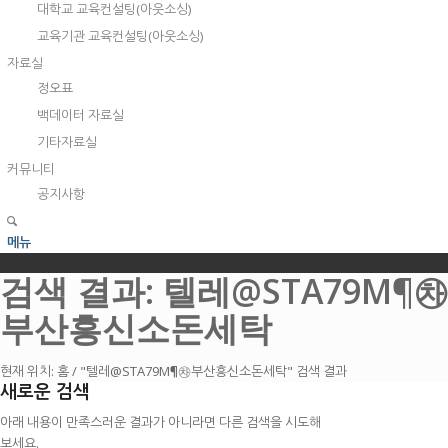
대학교 교육컨설팅(아웃소싱)
교육기관 교육컨설팅(아웃소싱)
자료실
정오표
백데이터 자료실
기타자료실
커뮤니티
공지사항
메뉴
검색 결과: 텔레@STA79M¶㉷
부산흥신소돈세탁
현재 위치:
홈
/
"텔레@STA79M¶㉷부산흥신소돈세탁" 검색 결과
새로운 검색
아래 내용이 만족스러운 결과가 아니라면 다른 검색을 시도해
보세요.