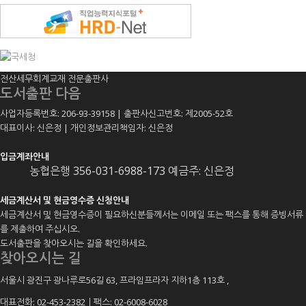
전산세무회계교재 전문출판사
도서출판 다음
사업자등록번호: 206-93-39158 | 출판사신고번호: 제2005-52호
대표이사: 신은정 | 개인정보관리책임자: 신은정
입금계좌안내
농협은행 356-031-6988-173 예금주: 신은정
세금계산서 및 현금영수증 신청안내
세금계산서 및 현금영수증이 필요하신분들께서는 이메일 또는 팩스를 통해 증빙서류
를 제출하여 주십시오.
도서출판을 찾아오시는 길을 확인하세요.
찾아오시는 길
서울시 광진구 광나루로56길 63, 프라임프라자 지하1층 113호
,
대표전화: 02-453-2382ㅣ팩스: 02-6008-6028