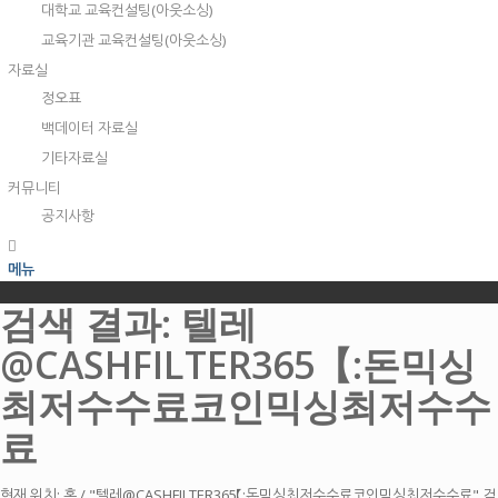
대학교 교육컨설팅(아웃소싱)
교육기관 교육컨설팅(아웃소싱)
자료실
정오표
백데이터 자료실
기타자료실
커뮤니티
공지사항
메뉴
검색 결과: 텔레
@CASHFILTER365【:돈믹싱
최저수수료코인믹싱최저수수
료
현재 위치:
홈
/
"텔레@CASHFILTER365【:돈믹싱최저수수료코인믹싱최저수수료" 검