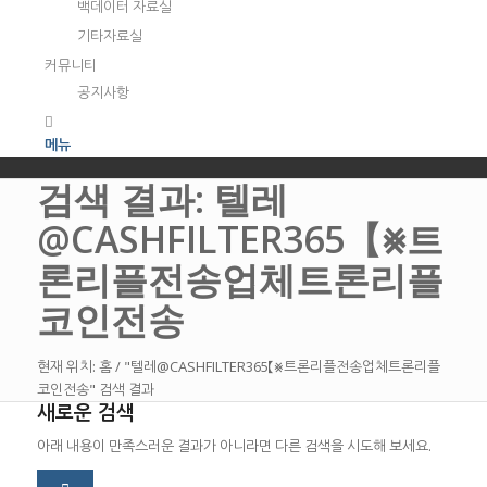
백데이터 자료실
기타자료실
커뮤니티
공지사항
메뉴
검색 결과: 텔레
@CASHFILTER365【⨳트
론리플전송업체트론리플
코인전송
현재 위치:
홈
/
"텔레@CASHFILTER365【⨳트론리플전송업체트론리플
코인전송" 검색 결과
새로운 검색
아래 내용이 만족스러운 결과가 아니라면 다른 검색을 시도해 보세요.