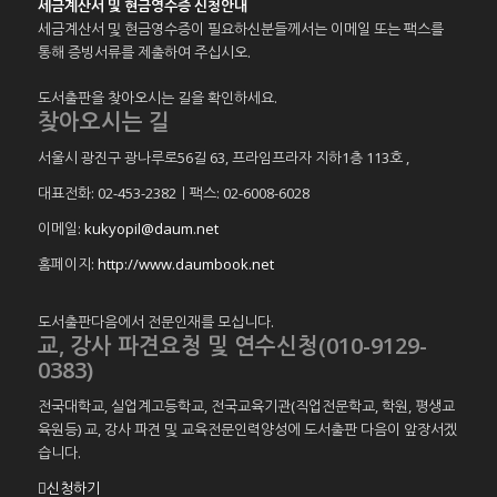
세금계산서 및 현금영수증 신청안내
세금계산서 및 현금영수증이 필요하신분들께서는 이메일 또는 팩스를
통해 증빙서류를 제출하여 주십시오.
도서출판을 찾아오시는 길을 확인하세요.
찾아오시는 길
서울시 광진구 광나루로56길 63, 프라임프라자 지하1층 113호
,
대표전화: 02-453-2382ㅣ팩스: 02-6008-6028
이메일:
kukyopil@daum.net
홈페이지:
http://www.daumbook.net
도서출판다음에서 전문인재를 모십니다.
교, 강사 파견요청 및 연수신청(010-9129-
0383)
전국대학교, 실업계고등학교, 전국교육기관(직업전문학교, 학원, 평생교
육원등) 교, 강사 파견 및 교육전문인력양성에 도서출판 다음이 앞장서겠
습니다.
신청하기