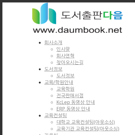
회사소개
인사말
회사연혁
찾아오시는길
도서정보
도서정보
교육/학원안내
교육학원
전국판매서점
KcLep 동영상 안내
ERP 동영상 안내
교육컨설팅
대학교 교육컨설팅(아웃소싱)
교육기관 교육컨설팅(아웃소싱)