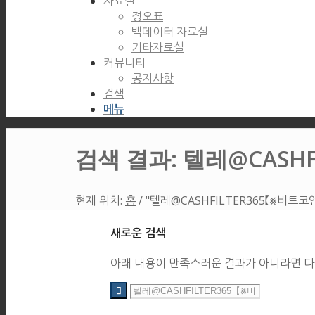
자료실
정오표
백데이터 자료실
기타자료실
커뮤니티
공지사항
검색
메뉴
검색 결과: 텔레@CASH
현재 위치:
홈
/
"텔레@CASHFILTER365【⨳비트
새로운 검색
아래 내용이 만족스러운 결과가 아니라면 다