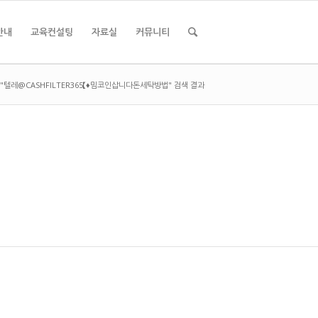
안내
교육컨설팅
자료실
커뮤니티
"텔레@CASHFILTER365【♦밈코인삽니다돈세탁방법" 검색 결과