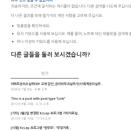
아무 것도 찾을 수 없습니다
죄송하지만, 조건에 일치하는 게시물이 없습니다. 다른 검색을 시도해 주십시오
더 나은 결과를 위해 몇가지의 제안 사항을 고려해 주십시오.
맞춤법을 확인하세요.
유사 키워드를 사용해 보십시오. 예를 들어, 노트북 대신 태블릿을 검색해 
하나 이상의 키워드를 사용해 보십시오.
다른 글들을 둘러 보시겠습니까?
인기
아파트관리소실무ERP 교재 답안_관리비부과실무/인사’회계관리실무...
2026년 7월 8일 - 4:48 오후
This is a post with post type “Link”
2012년 8월 24일 - 6:16 오후
[기타] 2월2일 변경된 KcLep 프로그램 기타자료실...
2013년 2월 14일 - 11:54 오전
[시험] KcLep 프로그램 “한부모”, “부양가족...