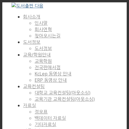
회사소개
인사말
회사연혁
찾아오시는길
도서정보
도서정보
교육/학원안내
교육학원
전국판매서점
KcLep 동영상 안내
ERP 동영상 안내
교육컨설팅
대학교 교육컨설팅(아웃소싱)
교육기관 교육컨설팅(아웃소싱)
자료실
정오표
백데이터 자료실
기타자료실