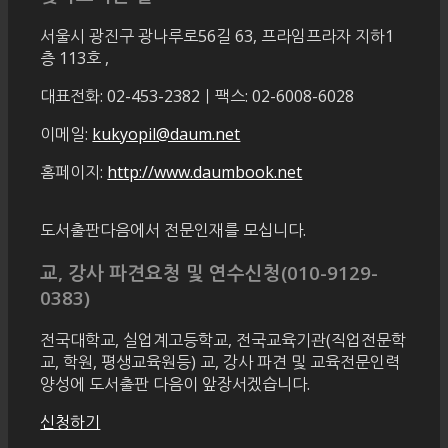
서울시 광진구 광나루로56길 63, 프라임프라자 지하1
층 113호
,
대표전화: 02-453-2382ㅣ팩스: 02-6008-6028
이메일:
kukyopil@daum.net
홈페이지:
http://www.daumbook.net
도서출판다음에서 전문인재를 모십니다.
교, 강사 파견요청 및 연수신청(010-9129-
0383)
전국대학교, 실업계고등학교, 전국교육기관(직업전문학
교, 학원, 평생교육원등) 교, 강사 파견 및 교육전문인력
양성에 도서출판 다음이 앞장서겠습니다.
신청하기