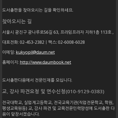
도서출판을 찾아오시는 길을 확인하세요.
찾아오시는 길
서울시 광진구 광나루로56길 63, 프라임프라자 지하1층 113호
,
대표전화: 02-453-2382ㅣ팩스: 02-6008-6028
이메일:
kukyopil@daum.net
홈페이지:
http://www.daumbook.net
도서출판다음에서 전문인재를 모십니다.
교, 강사 파견요청 및 연수신청(010-9129-0383)
전국대학교, 실업계고등학교, 전국교육기관(직업전문학교, 학원,
평생교육원등) 교, 강사 파견 및 교육전문인력양성에 도서출판 다
음이 앞장서겠습니다.