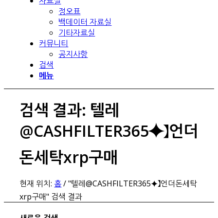
자료실
정오표
백데이터 자료실
기타자료실
커뮤니티
공지사항
검색
메뉴
검색 결과: 텔레
@CASHFILTER365⯌】언더
돈세탁xrp구매
현재 위치:
홈
/
"텔레@CASHFILTER365⯌】언더돈세탁
xrp구매" 검색 결과