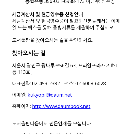
농협은행 356-031-6988-173 예금주: 신은정
세금계산서 및 현금영수증 신청안내
세금계산서 및 현금영수증이 필요하신분들께서는 이메
일 또는 팩스를 통해 증빙서류를 제출하여 주십시오.
도서출판을 찾아오시는 길을 확인하세요.
찾아오시는 길
서울시 광진구 광나루로56길 63, 프라임프라자 지하1
층 113호
,
대표전화: 02-453-2382ㅣ팩스: 02-6008-6028
이메일:
kukyopil@daum.net
홈페이지:
http://www.daumbook.net
도서출판다음에서 전문인재를 모십니다.