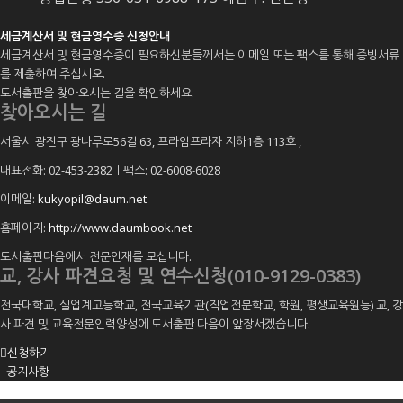
세금계산서 및 현금영수증 신청안내
세금계산서 및 현금영수증이 필요하신분들께서는 이메일 또는 팩스를 통해 증빙서류
를 제출하여 주십시오.
도서출판을 찾아오시는 길을 확인하세요.
찾아오시는 길
서울시 광진구 광나루로56길 63, 프라임프라자 지하1층 113호
,
대표전화: 02-453-2382ㅣ팩스: 02-6008-6028
이메일:
kukyopil@daum.net
홈페이지:
http://www.daumbook.net
도서출판다음에서 전문인재를 모십니다.
교, 강사 파견요청 및 연수신청(010-9129-0383)
전국대학교, 실업계고등학교, 전국교육기관(직업전문학교, 학원, 평생교육원등) 교, 강
사 파견 및 교육전문인력양성에 도서출판 다음이 앞장서겠습니다.
신청하기
공지사항