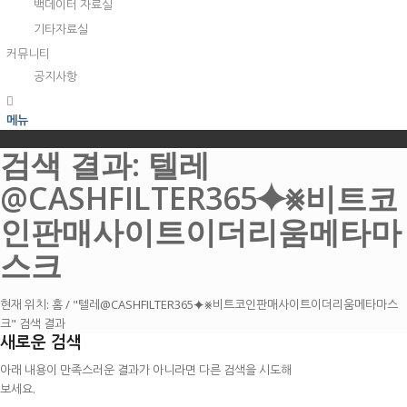
백데이터 자료실
기타자료실
커뮤니티
공지사항
메뉴
검색 결과: 텔레
@CASHFILTER365⯌⨳비트코
인판매사이트이더리움메타마
스크
현재 위치:
홈
/
"텔레@CASHFILTER365⯌⨳비트코인판매사이트이더리움메타마스
크" 검색 결과
새로운 검색
아래 내용이 만족스러운 결과가 아니라면 다른 검색을 시도해
보세요.