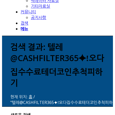
백데이터 자료실
기타자료실
커뮤니티
공지사항
검색
메뉴
검색 결과: 텔레
@CASHFILTER365⯌ǃ오다
집수수료테더코인추척피하
기
현재 위치:
홈
/
"텔레@CASHFILTER365⯌ǃ오다집수수료테더코인추척피하기