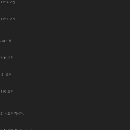
 11:54 오전
로그램 “한부모”, “부양가족...
 11:51 오전
P 교재 답안_관리비부과실무/인사’회계관리실무...
4:48 오후
대한민국 관리사무소...
 7:44 오후
가 해킹되어 글을 삭제하였습니다....
6:21 오후
육용 프로그램 변경사항 안내
 1:03 오후
a lot!
- 5:14 오후 작성자:
hanged from on-hold to processing.