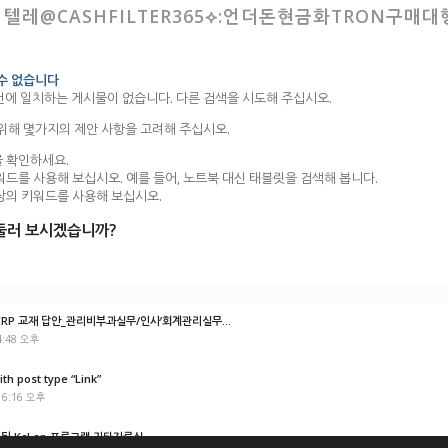
 텔레@CASHFILTER365⟡:언더돈현금화TRON구매대
 수 없습니다
건에 일치하는 게시물이 없습니다. 다른 검색을 시도해 주십시오.
 위해 몇가지의 제안 사항을 고려해 주십시오.
 확인하세요.
워드를 사용해 보십시오. 예를 들어, 노트북 대신 태블릿을 검색해 봅니다.
상의 키워드를 사용해 보십시오.
둘러 보시겠습니까?
P 교재 답안_관리비부과실무/인사’회계관리실무...
4:48 오후
ith post type “Link”
 6:16 오후
경된 KcLep 프로그램 기타자료실...