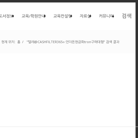
검색
도서정보
교육/학원안내
교육컨설팅
자료실
커뮤니티
현재 위치:
홈
/
"텔레@CASHFILTER365⟡:언더돈현금화tron구매대행" 검색 결과