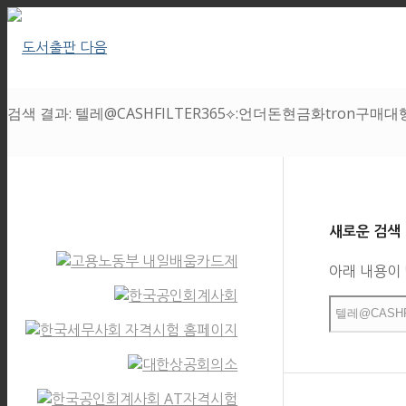
검색 결과: 텔레@CASHFILTER365⟡:언더돈현금화tron구매대
새로운 검색
아래 내용이