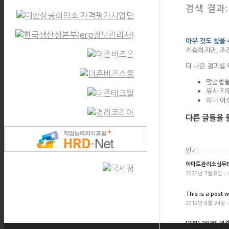
검색 결과:
아무 것도 찾을
죄송하지만, 조
더 나은 결과를
맞춤법을
유사 키
하나 이
다른 글들을 
인기
아파트관리소실무ER
2026년 7월 8일 - 
This is a post w
2012년 8월 24일 -
[기타] 2월2일 변