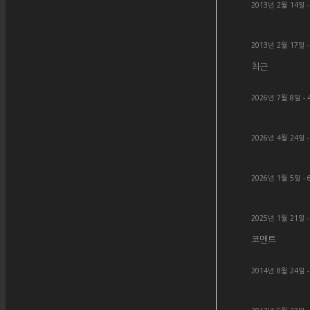
2013년 2월 14일 -
[시험] KcLep 프
2013년 2월 17일 -
최근
아파트관리소실무ER
2026년 7월 8일 - 
“진짜가 나타났다! 
2026년 4월 24일 -
온라인 상담 페이지
2026년 1월 5일 - 
25년 KcLep 교
2025년 1월 21일 -
코멘트
Love it! Thanks 
2014년 8월 24일 
Order status c