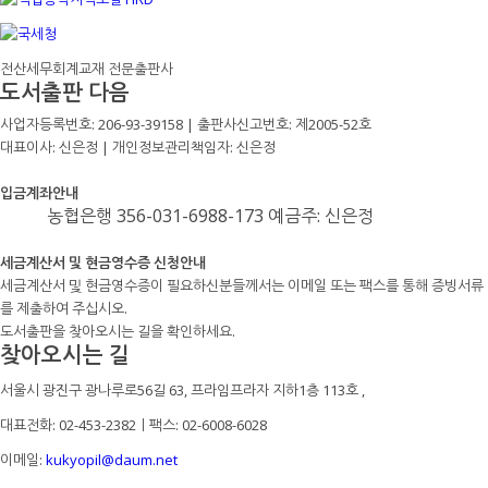
전산세무회계교재 전문출판사
도서출판 다음
사업자등록번호: 206-93-39158 | 출판사신고번호: 제2005-52호
대표이사: 신은정 | 개인정보관리책임자: 신은정
입금계좌안내
농협은행 356-031-6988-173 예금주: 신은정
세금계산서 및 현금영수증 신청안내
세금계산서 및 현금영수증이 필요하신분들께서는 이메일 또는 팩스를 통해 증빙서류
를 제출하여 주십시오.
도서출판을 찾아오시는 길을 확인하세요.
찾아오시는 길
서울시 광진구 광나루로56길 63, 프라임프라자 지하1층 113호
,
대표전화: 02-453-2382ㅣ팩스: 02-6008-6028
이메일:
kukyopil@daum.net