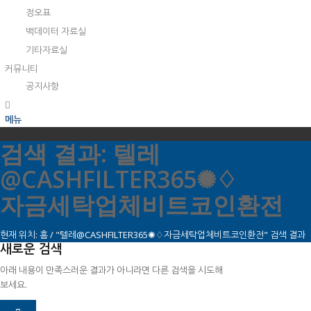
정오표
백데이터 자료실
기타자료실
커뮤니티
공지사항
메뉴
검색 결과: 텔레
@CASHFILTER365✺♢
자금세탁업체비트코인환전
현재 위치:
홈
/
"텔레@CASHFILTER365✺♢자금세탁업체비트코인환전" 검색 결과
새로운 검색
아래 내용이 만족스러운 결과가 아니라면 다른 검색을 시도해
보세요.