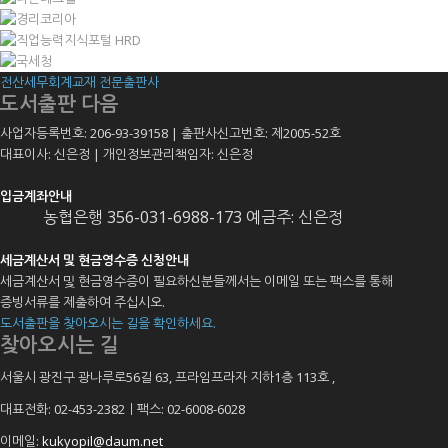
전산세무회계교재 전문출판사
도서출판 다음
사업자등록번호: 206-93-39158 | 출판사신고번호: 제2005-52호
대표이사: 신은정 | 개인정보관리책임자: 신은정
입금계좌안내
농협은행 356-031-6988-173 예금주: 신은정
세금계산서 및 현금영수증 신청안내
세금계산서 및 현금영수증이 필요하신분들께서는 이메일 또는 팩스를 통해
증빙서류를 제출하여 주십시오.
도서출판을 찾아오시는 길을 확인하세요.
찾아오시는 길
서울시 광진구 광나루로56길 63, 프라임프라자 지하1층 113호
,
대표전화: 02-453-2382ㅣ팩스: 02-6008-6028
이메일:
kukyopil@daum.net