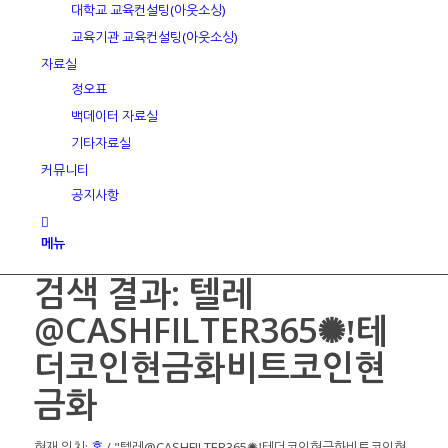
대학교 교육컨설팅(아웃소싱)
교육기관 교육컨설팅(아웃소싱)
자료실
정오표
백데이터 자료실
기타자료실
커뮤니티
공지사항
메뉴
검색 결과: 텔레
@CASHFILTER365✺ǃ테
더코인현금화비트코인현
금화
현재 위치:
홈
/
"텔레@CASHFILTER365✺ǃ테더코인현금화비트코인현