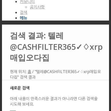
커뮤니티
공지사항
검색
메뉴
검색 결과: 텔레
@CASHFILTER365✓♢xrp
매입오다집
현재 위치:
홈
/
"텔레@CASHFILTER365✓♢xrp매입오
다집" 검색 결과
새로운 검색
아래 내용이 만족스러운 결과가 아니라면 다른 검색을
시도해 보세요.