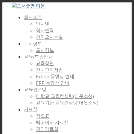
회사소개
인사말
회사연혁
찾아오시는길
도서정보
도서정보
교육/학원안내
교육학원
전국판매서점
KcLep 동영상 안내
ERP 동영상 안내
교육컨설팅
대학교 교육컨설팅(아웃소싱)
교육기관 교육컨설팅(아웃소싱)
자료실
정오표
백데이터 자료실
기타자료실