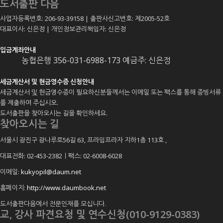
도서출판 다음
사업자등록번호: 206-93-39158 | 출판사신고번호: 제2005-52호
대표이사: 신은정 | 개인정보관리책임자: 신은정
입금계좌안내
농협은행 356-031-6988-173 예금주: 신은정
세금계산서 및 현금영수증 신청안내
세금계산서 및 현금영수증이 필요하신분들께서는 이메일 또는 팩스를 통해 증빙서류
를 제출하여 주십시오.
도서출판을 찾아오시는 길을 확인하세요.
찾아오시는 길
서울시 광진구 광나루로56길 63, 프라임프라자 지하1층 113호
,
대표전화: 02-453-2382ㅣ팩스: 02-6008-6028
이메일:
kukyopil@daum.net
홈페이지:
http://www.daumbook.net
도서출판다음에서 전문인재를 모십니다.
교, 강사 파견요청 및 연수신청(010-9129-0383)