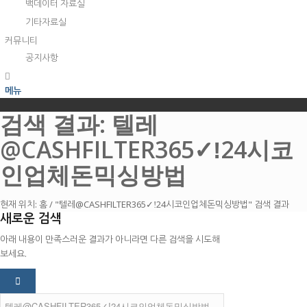
백데이터 자료실
기타자료실
커뮤니티
공지사항
메뉴
검색 결과: 텔레
@CASHFILTER365✓ǃ24시코
인업체돈믹싱방법
현재 위치:
홈
/
"텔레@CASHFILTER365✓ǃ24시코인업체돈믹싱방법" 검색 결과
새로운 검색
아래 내용이 만족스러운 결과가 아니라면 다른 검색을 시도해
보세요.