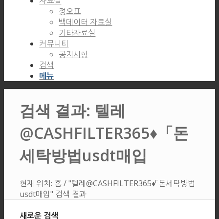
자료실
정오표
백데이터 자료실
기타자료실
커뮤니티
공지사항
검색
메뉴
검색 결과: 텔레
@CASHFILTER365♦「돈
세탁방법usdt매입
현재 위치:
홈
/
"텔레@CASHFILTER365♦「돈세탁방법
usdt매입" 검색 결과
새로운 검색