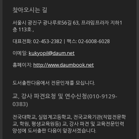
찾아오시는 길
서울시 광진구 광나루로56길 63, 프라임프라자 지하1
층 113호
,
대표전화: 02-453-2382ㅣ팩스: 02-6008-6028
이메일:
kukyopil@daum.net
홈페이지:
http://www.daumbook.net
도서출판다음에서 전문인재를 모십니다.
교, 강사 파견요청 및 연수신청(010-9129-
0383)
전국대학교, 실업계고등학교, 전국교육기관(직업전문학
교, 학원, 평생교육원등) 교, 강사 파견 및 교육전문인력
양성에 도서출판 다음이 앞장서겠습니다.