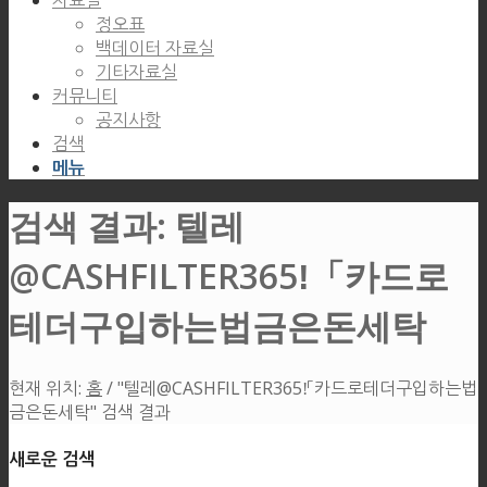
자료실
정오표
백데이터 자료실
기타자료실
커뮤니티
공지사항
검색
메뉴
검색 결과: 텔레
@CASHFILTER365ǃ「카드로
테더구입하는법금은돈세탁
현재 위치:
홈
/
"텔레@CASHFILTER365ǃ「카드로테더구입하는법
금은돈세탁" 검색 결과
새로운 검색