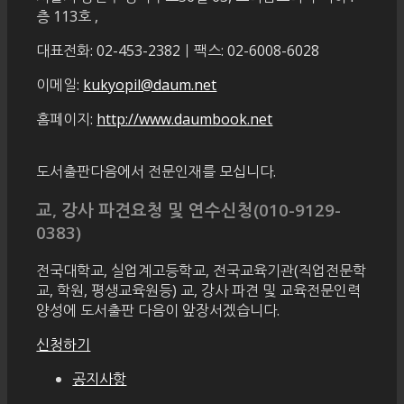
층 113호
,
대표전화: 02-453-2382ㅣ팩스: 02-6008-6028
이메일:
kukyopil@daum.net
홈페이지:
http://www.daumbook.net
도서출판다음에서 전문인재를 모십니다.
교, 강사 파견요청 및 연수신청(010-9129-
0383)
전국대학교, 실업계고등학교, 전국교육기관(직업전문학
교, 학원, 평생교육원등) 교, 강사 파견 및 교육전문인력
양성에 도서출판 다음이 앞장서겠습니다.
신청하기
공지사항