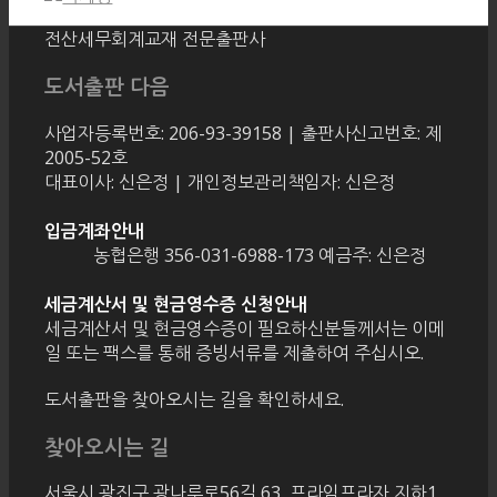
전산세무회계교재 전문출판사
도서출판 다음
사업자등록번호: 206-93-39158 | 출판사신고번호: 제
2005-52호
대표이사: 신은정 | 개인정보관리책임자: 신은정
입금계좌안내
농협은행 356-031-6988-173 예금주: 신은정
세금계산서 및 현금영수증 신청안내
세금계산서 및 현금영수증이 필요하신분들께서는 이메
일 또는 팩스를 통해 증빙서류를 제출하여 주십시오.
도서출판을 찾아오시는 길을 확인하세요.
찾아오시는 길
서울시 광진구 광나루로56길 63, 프라임프라자 지하1