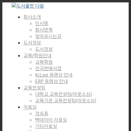
회사소개
인사말
회사연혁
찾아오시는길
도서정보
도서정보
교육/학원안내
교육학원
전국판매서점
KcLep 동영상 안내
ERP 동영상 안내
교육컨설팅
대학교 교육컨설팅(아웃소싱)
교육기관 교육컨설팅(아웃소싱)
자료실
정오표
백데이터 자료실
기타자료실