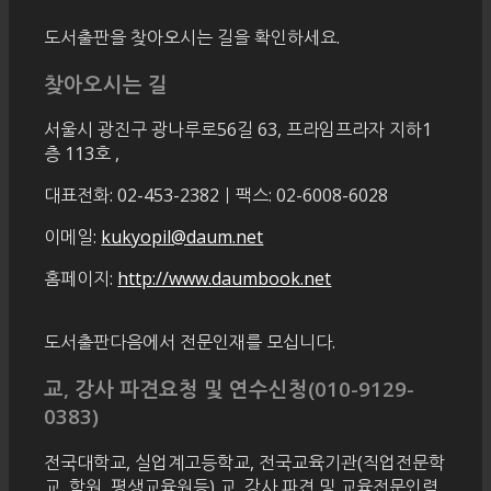
도서출판을 찾아오시는 길을 확인하세요.
찾아오시는 길
서울시 광진구 광나루로56길 63, 프라임프라자 지하1
층 113호
,
대표전화: 02-453-2382ㅣ팩스: 02-6008-6028
이메일:
kukyopil@daum.net
홈페이지:
http://www.daumbook.net
도서출판다음에서 전문인재를 모십니다.
교, 강사 파견요청 및 연수신청(010-9129-
0383)
전국대학교, 실업계고등학교, 전국교육기관(직업전문학
교, 학원, 평생교육원등) 교, 강사 파견 및 교육전문인력