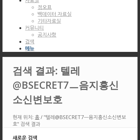
자료실
정오표
백데이터 자료실
기타자료실
커뮤니티
공지사항
검색
메뉴
검색 결과: 텔레
@BSECRET7ㅡ음지흥신
소신변보호
현재 위치:
홈
/
"텔레@BSECRET7ㅡ음지흥신소신변보
호" 검색 결과
새로운 검색