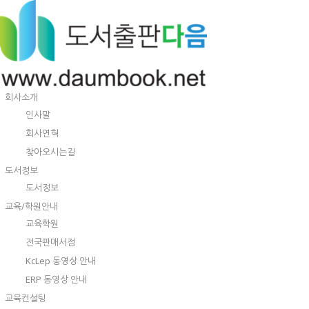
회사소개
인사말
회사연혁
찾아오시는길
도서정보
도서정보
교육/학원안내
교육학원
전국판매서점
KcLep 동영상 안내
ERP 동영상 안내
교육컨설팅