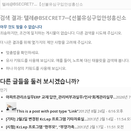
검색 결과: 텔레@BSECRET7ㅡ【선불유심구입안성흥신소
아무 것도 찾을 수 없습니다
죄송하지만, 조건에 일치하는 게시물이 없습니다. 다른 검색을 시도해 주십시오.
더 나은 결과를 위해 몇가지의 제안 사항을 고려해 주십시오.
맞춤법을 확인하세요.
유사 키워드를 사용해 보십시오. 예를 들어, 노트북 대신 태블릿을 검색해 봅니다.
하나 이상의 키워드를 사용해 보십시오.
다른 글들을 둘러 보시겠습니까?
인기
아파트관리소실무ERP 교재 답안_관리비부과실무/인사’회계관리실무...
2026년 7
This is a post with post type “Link”
2012년 8월 24일 - 6:16 오후
[기타] 2월2일 변경된 KcLep 프로그램 기타자료실...
2013년 2월 14일 - 11:54 
[시험] KcLep 프로그램 “한부모”, “부양가족...
2013년 2월 17일 - 11:51 오전