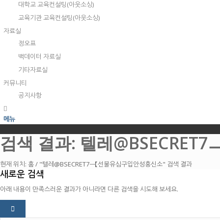
대학교 교육컨설팅(아웃소싱)
교육기관 교육컨설팅(아웃소싱)
자료실
정오표
백데이터 자료실
기타자료실
커뮤니티
공지사항
메뉴
검색 결과: 텔레@BSECRE
현재 위치:
홈
/
"텔레@BSECRET7ㅡ【선불유심구입안성흥신소" 검색 결과
새로운 검색
아래 내용이 만족스러운 결과가 아니라면 다른 검색을 시도해 보세요.