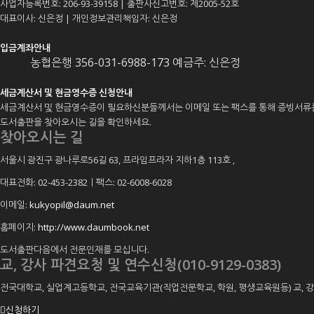
사업자등록번호: 206-93-39158 | 출판사신고번호: 제2005-52호
대표이사: 신은정 | 개인정보관리책임자: 신은정
입금계좌안내
농협은행 356-031-6988-173 예금주: 신은정
세금계산서 및 현금영수증 신청안내
세금계산서 및 현금영수증이 필요하신분들께서는 이메일 또는 팩스를 통해 증빙서류
도서출판을 찾아오시는 길을 확인하세요.
찾아오시는 길
서울시 광진구 광나루로56길 63, 프라임프라자 지하1층 113호
,
대표전화: 02-453-2382ㅣ팩스: 02-6008-6028
이메일:
kukyopil@daum.net
홈페이지:
http://www.daumbook.net
도서출판다음에서 전문인재를 모십니다.
교, 강사 파견요청 및 연수신청(010-9129-0383)
전국대학교, 실업계고등학교, 전국교육기관(직업전문학교, 학원, 평생교육원등) 교,
신청하기