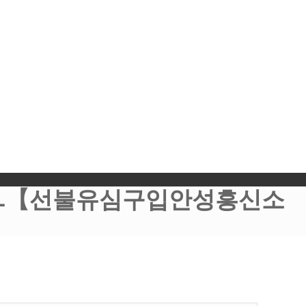
T7ㅡ【선불유심구입안성흥신소