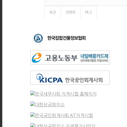
최근
코멘트
태그