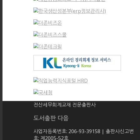
전산세무회계교재 전문출판사
도서출판 다음
사업자등록번호: 206-93-39158 | 출판사신고번
호: 제2005-52호