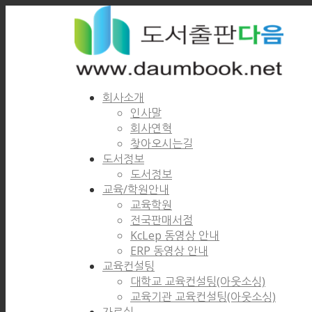
회사소개
인사말
회사연혁
찾아오시는길
도서정보
도서정보
교육/학원안내
교육학원
전국판매서점
KcLep 동영상 안내
ERP 동영상 안내
교육컨설팅
대학교 교육컨설팅(아웃소싱)
교육기관 교육컨설팅(아웃소싱)