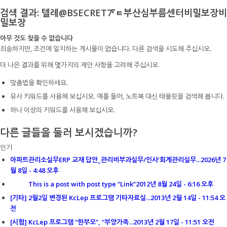
검색 결과: 텔레@BSECRET7『ㅌ부산심부름센터비밀보장비
밀보장
아무 것도 찾을 수 없습니다
죄송하지만, 조건에 일치하는 게시물이 없습니다. 다른 검색을 시도해 주십시오.
더 나은 결과를 위해 몇가지의 제안 사항을 고려해 주십시오.
맞춤법을 확인하세요.
유사 키워드를 사용해 보십시오. 예를 들어, 노트북 대신 태블릿을 검색해 봅니다.
하나 이상의 키워드를 사용해 보십시오.
다른 글들을 둘러 보시겠습니까?
인기
아파트관리소실무ERP 교재 답안_관리비부과실무/인사’회계관리실무...
2026년 7
월 8일 - 4:48 오후
This is a post with post type “Link”
2012년 8월 24일 - 6:16 오후
[기타] 2월2일 변경된 KcLep 프로그램 기타자료실...
2013년 2월 14일 - 11:54 오
전
[시험] KcLep 프로그램 “한부모”, “부양가족...
2013년 2월 17일 - 11:51 오전