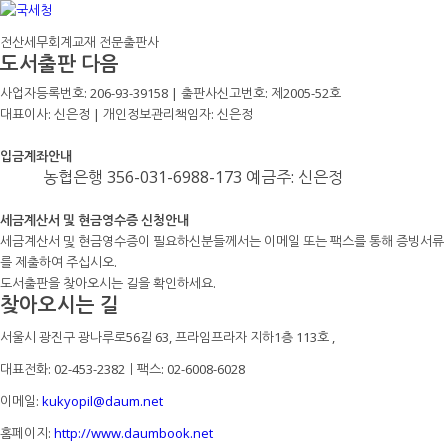
전산세무회계교재 전문출판사
도서출판 다음
사업자등록번호: 206-93-39158 | 출판사신고번호: 제2005-52호
대표이사: 신은정 | 개인정보관리책임자: 신은정
입금계좌안내
농협은행 356-031-6988-173 예금주: 신은정
세금계산서 및 현금영수증 신청안내
세금계산서 및 현금영수증이 필요하신분들께서는 이메일 또는 팩스를 통해 증빙서류
를 제출하여 주십시오.
도서출판을 찾아오시는 길을 확인하세요.
찾아오시는 길
서울시 광진구 광나루로56길 63, 프라임프라자 지하1층 113호
,
대표전화: 02-453-2382ㅣ팩스: 02-6008-6028
이메일:
kukyopil@daum.net
홈페이지:
http://www.daumbook.net